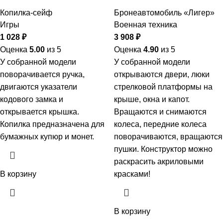
Копилка-сейф
Бронеавтомобиль «Лигер»
Игры
Военная техника
1 028
₽
3 908
₽
Оценка
5.00
из 5
Оценка
4.90
из 5
У собранной модели
У собранной модели
поворачивается ручка,
открываются двери, люки
двигаются указатели
стрелковой платформы на
кодового замка и
крыше, окна и капот.
открывается крышка.
Вращаются и снимаются
Копилка предназначена для
колеса, передние колеса
бумажных купюр и монет.
поворачиваются, вращаются
пушки. Конструктор можно
раскрасить акриловыми
В корзину
красками!
В корзину