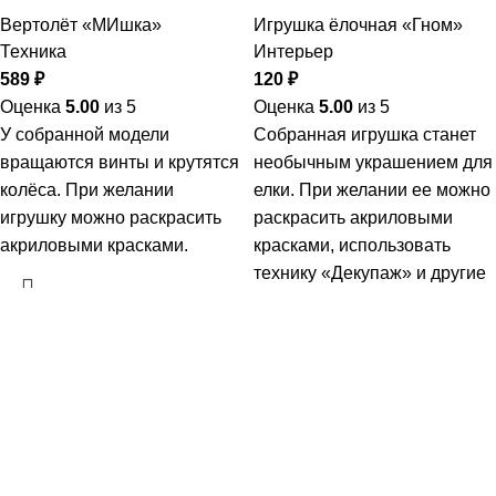
Вертолёт «МИшка»
Игрушка ёлочная «Гном»
Техника
Интерьер
589
₽
120
₽
Оценка
5.00
из 5
Оценка
5.00
из 5
У собранной модели
Собранная игрушка станет
вращаются винты и крутятся
необычным украшением для
колёса. При желании
елки. При желании ее можно
игрушку можно раскрасить
раскрасить акриловыми
акриловыми красками.
красками, использовать
технику «Декупаж» и другие
виды декоративного
В корзину
творчества.
В корзину